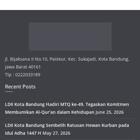
g
o
r
i
e
s
Jl. Bijaksana II No.10, Pasteur, Kec. Sukajadi, Kota Bandung,
Jawa Barat 40161
Tlp : 0222033189
Recent Posts
LDII Kota Bandung Hadiri MTQ ke-49, Tegaskan Komitmen
Membumikan Al-Qur’an dalam Kehidupan
June 25, 2026
LDII Kota Bandung Sembelih Ratusan Hewan Kurban pada
Idul Adha 1447 H
May 27, 2026