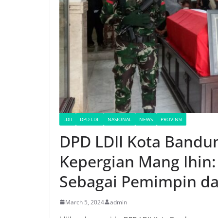
LDII
DPD LDII
NASIONAL
NEWS
PROVINSI
DPD LDII Kota Bandun
Kepergian Mang Ihin
Sebagai Pemimpin da
March 5, 2024
admin