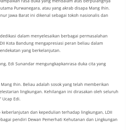
nyampaikan rasa duka yang mendalam atas berpulangnya
Gautama Purwanegara, atau yang akrab disapa Mang Ihin.
r Jawa Barat ini dikenal sebagai tokoh nasionalis dan
rdedikasi dalam menyelesaikan berbagai permasalahan
LDII Kota Bandung mengapresiasi peran beliau dalam
endekatan yang berkelanjutan.
ung, Edi Sunandar mengungkapkanrasa duka cita yang
Mang Ihin. Beliau adalah sosok yang telah memberikan
estarian lingkungan. Kehilangan ini dirasakan oleh seluruh
” Ucap Edi.
p keberlanjutan dan kepedulian terhadap lingkungan, LDII
ebagai pendiri Dewan Pemerhati Kehutanan dan Lingkungan