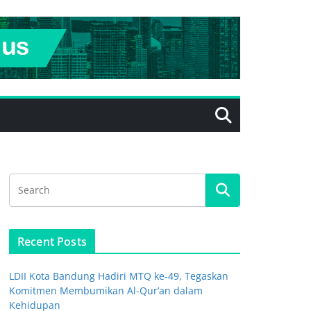
Recent Posts
LDII Kota Bandung Hadiri MTQ ke-49, Tegaskan
Komitmen Membumikan Al-Qur’an dalam
Kehidupan