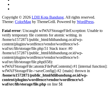
Copyright © 2026
LDII Kota Bandung
. All rights reserved.
Theme:
ColorMag
by ThemeGrill. Powered by
WordPress
.
Fatal error
: Uncaught wfWAFStorageFileException: Unable to
verify temporary file contents for atomic writing. in
/home/u1572871/public_html/ldiibandung.or.id/wp-
content/plugins/wordfence/vendor/wordfence/wf-
waf/src/lib/storage/file.php:51 Stack trace: #0
/home/u1572871/public_html/ldiibandung.or.id/wp-
content/plugins/wordfence/vendor/wordfence/wf-
waf/src/lib/storage/file.php(658):
wfWAFStorageFile::atomicFilePutContents() #1 [internal function]:
wfWAFStorageFile->saveConfig() #2 {main} thrown in
/home/u1572871/public_html/ldiibandung.or.id/wp-
content/plugins/wordfence/vendor/wordfence/wf-
waf/src/lib/storage/file.php
on line
51