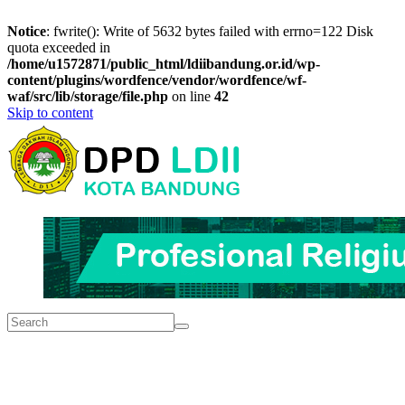
Notice
: fwrite(): Write of 5632 bytes failed with errno=122 Disk
quota exceeded in
/home/u1572871/public_html/ldiibandung.or.id/wp-
content/plugins/wordfence/vendor/wordfence/wf-
waf/src/lib/storage/file.php
on line
42
Skip to content