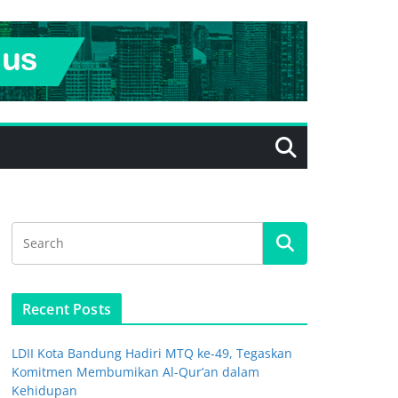
Recent Posts
LDII Kota Bandung Hadiri MTQ ke-49, Tegaskan
Komitmen Membumikan Al-Qur’an dalam
Kehidupan