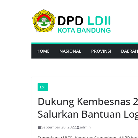
Skip
to
content
HOME
NASIONAL
PROVINSI
DAERA
LDII
Dukung Kembesnas 2
Salurkan Bantuan Log
September 20, 2022
admin
Sumedang (18/9). Kapolres Sumedang, AKBP Ind