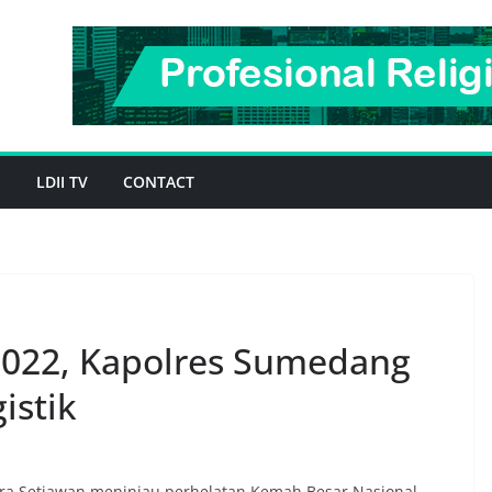
H
LDII TV
CONTACT
022, Kapolres Sumedang
istik
ra Setiawan meninjau perhelatan Kemah Besar Nasional