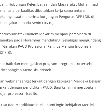
ek Bidang Hubungan Kelembagaan dan Masyarakat Muhammad
anusia berkualitas dibutuhkan kerja sama antara
aikannya saat menerima kunjungan Pengurus DPP LDII, di
ek, Jakarta, pada Senin (16/10).
endikbudristek Nadiem Makarim menjadi pembicara di
laksanakan pada November mendatang. Sekaligus mengundang
 “Gerakan PAUD Profesional Religius Menuju Indonesia
21/10).
ut baik dan menegaskan program-program LDII tersebut,
g dicanangkan Mendikbudristek.
tan webinar sangat terkait dengan kebijakan Merdeka Belajar
erkait dengan pendidikan PAUD. Bagi kami, ini merupakan
ar professor riset itu.
 LDII dan Mendikbudristek, “Kami ingin kebijakan Merdeka