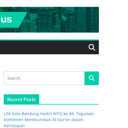
Recent Posts
LDII Kota Bandung Hadiri MTQ ke-49, Tegaskan
Komitmen Membumikan Al-Qur’an dalam
Kehidupan