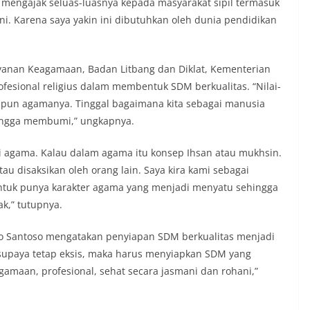
mi mengajak seluas-luasnya kepada masyarakat sipil termasuk
i. Karena saya yakin ini dibutuhkan oleh dunia pendidikan
anan Keagamaan, Badan Litbang dan Diklat, Kementerian
fesional religius dalam membentuk SDM berkualitas. “Nilai-
apun agamanya. Tinggal bagaimana kita sebagai manusia
hingga membumi,” ungkapnya.
ilai agama. Kalau dalam agama itu konsep Ihsan atau mukhsin.
tau disaksikan oleh orang lain. Saya kira kami sebagai
ntuk punya karakter agama yang menjadi menyatu sehingga
k,” tutupnya.
o Santoso mengatakan penyiapan SDM berkualitas menjadi
 supaya tetap eksis, maka harus menyiapkan SDM yang
amaan, profesional, sehat secara jasmani dan rohani,”