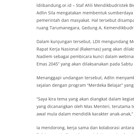
ldiibandung.or.id – Staf Ahli Mendikbudrist
Adlin Sila mengatakan membentuk sumberdaya m
pemerintah dan masyakat. Hal tersebut disamp
ruang Tarumanegara, Gedung A, Kemendikbudrist
Dalam kunjungan tersebut, LDII mengundang M
Rapat Kerja Nasional (Rakernas) yang akan di
Nadiem sebagai pembicara kunci dalam webinar
Emas 2045” yang akan dilaksanakan pada Sabtu (
Menanggapi undangan tersebut, Adlin menyamb
sejalan dengan program “Merdeka Belajar” yan
“Saya kira tema yang akan diangkat dalam kegia
yang dicanangkan oleh Mas Menteri, terutama t
awal mula dalam mendidik karakter anak-anak,” uj
Ia mendorong, kerja sama dan kolaborasi antara