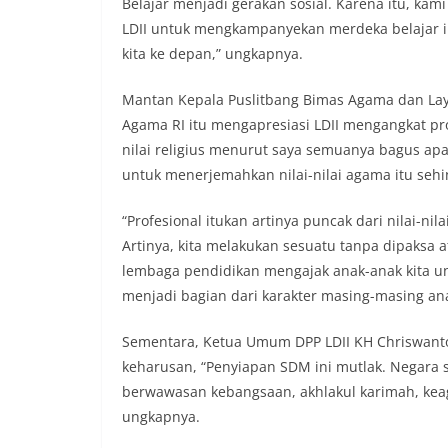
Belajar menjadi gerakan sosial. Karena itu, ka
LDII untuk mengkampanyekan merdeka belajar in
kita ke depan,” ungkapnya.
Mantan Kepala Puslitbang Bimas Agama dan Lay
Agama RI itu mengapresiasi LDII mengangkat pro
nilai religius menurut saya semuanya bagus ap
untuk menerjemahkan nilai-nilai agama itu se
“Profesional itukan artinya puncak dari nilai-n
Artinya, kita melakukan sesuatu tanpa dipaksa a
lembaga pendidikan mengajak anak-anak kita u
menjadi bagian dari karakter masing-masing ana
Sementara, Ketua Umum DPP LDII KH Chriswant
keharusan, “Penyiapan SDM ini mutlak. Negara
berwawasan kebangsaan, akhlakul karimah, keag
ungkapnya.