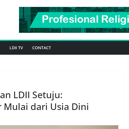
H
LDII TV
CONTACT
n LDII Setuju:
ulai dari Usia Dini