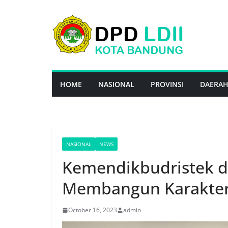
Skip
to
content
HOME
NASIONAL
PROVINSI
DAERA
NASIONAL
NEWS
Kemendikbudristek da
Membangun Karakter M
October 16, 2023
admin