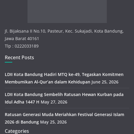
i
e
s
Jl. Bijaksana II No.10, Pasteur, Kec. Sukajadi, Kota Bandung,
Jawa Barat 40161
Tlp : 0222033189
Recent Posts
LDII Kota Bandung Hadiri MTQ ke-49, Tegaskan Komitmen
Membumikan Al-Qur’an dalam Kehidupan
June 25, 2026
LDII Kota Bandung Sembelih Ratusan Hewan Kurban pada
Idul Adha 1447 H
May 27, 2026
Ratusan Generasi Muda Meriahkan Festival Generasi Islam
2026 di Bandung
May 25, 2026
Categories