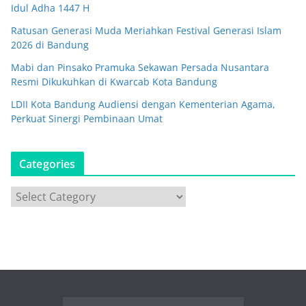
Idul Adha 1447 H
Ratusan Generasi Muda Meriahkan Festival Generasi Islam
2026 di Bandung
Mabi dan Pinsako Pramuka Sekawan Persada Nusantara
Resmi Dikukuhkan di Kwarcab Kota Bandung
LDII Kota Bandung Audiensi dengan Kementerian Agama,
Perkuat Sinergi Pembinaan Umat
Categories
C
a
t
e
g
o
r