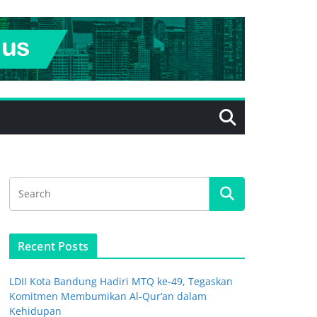
Recent Posts
LDII Kota Bandung Hadiri MTQ ke-49, Tegaskan
Komitmen Membumikan Al-Qur’an dalam
Kehidupan