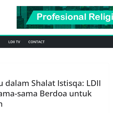
H
LDII TV
CONTACT
dalam Shalat Istisqa: LDII
sama-sama Berdoa untuk
n