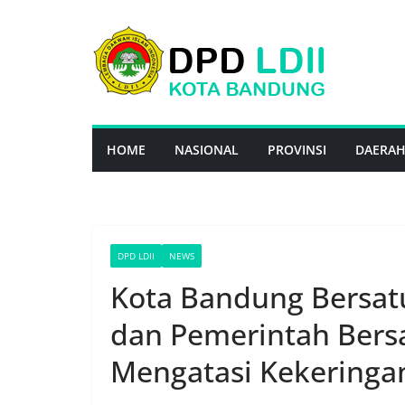
Skip
to
content
HOME
NASIONAL
PROVINSI
DAERA
DPD LDII
NEWS
Kota Bandung Bersatu 
dan Pemerintah Ber
Mengatasi Kekeringa