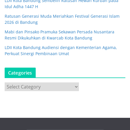
LDII Kota Bandung Sembelih Ratusan Hewan Kurban pada
Idul Adha 1447 H
Ratusan Generasi Muda Meriahkan Festival Generasi Islam
2026 di Bandung
Mabi dan Pinsako Pramuka Sekawan Persada Nusantara
Resmi Dikukuhkan di Kwarcab Kota Bandung
LDII Kota Bandung Audiensi dengan Kementerian Agama,
Perkuat Sinergi Pembinaan Umat
Categories
C
a
t
e
g
o
r