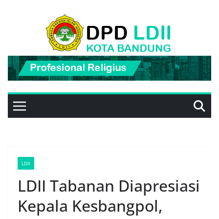
Skip
to
content
LDII
LDII Tabanan Diapresiasi
Kepala Kesbangpol,