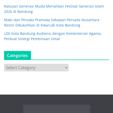
Ratusan Generasi Muda Meriahkan Festival Generasi Islam
2026 di Bandung
Mabi dan Pinsako Pramuka Sekawan Persada Nusantara
Resmi Dikukuhkan di Kwarcab Kota Bandung
LDII Kota Bandung Audiensi dengan Kementerian Agama,
Perkuat Sinergi Pembinaan Umat
Categories
C
a
t
e
g
o
r
i