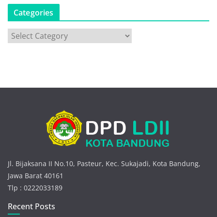
Categories
C
a
t
e
g
o
r
i
e
s
Jl. Bijaksana II No.10, Pasteur, Kec. Sukajadi, Kota Bandung,
Jawa Barat 40161
Tlp : 0222033189
Recent Posts