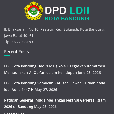
i
e
s
Jl. Bijaksana II No.10, Pasteur, Kec. Sukajadi, Kota Bandung,
Jawa Barat 40161
Tlp : 0222033189
Recent Posts
LDII Kota Bandung Hadiri MTQ ke-49, Tegaskan Komitmen
Membumikan Al-Qur’an dalam Kehidupan
June 25, 2026
LDII Kota Bandung Sembelih Ratusan Hewan Kurban pada
Idul Adha 1447 H
May 27, 2026
Ratusan Generasi Muda Meriahkan Festival Generasi Islam
2026 di Bandung
May 25, 2026