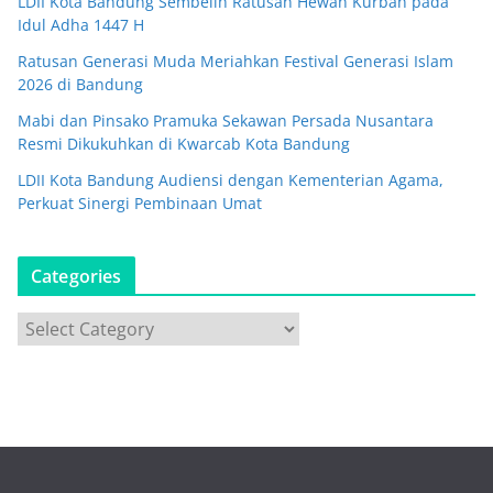
LDII Kota Bandung Sembelih Ratusan Hewan Kurban pada
Idul Adha 1447 H
Ratusan Generasi Muda Meriahkan Festival Generasi Islam
2026 di Bandung
Mabi dan Pinsako Pramuka Sekawan Persada Nusantara
Resmi Dikukuhkan di Kwarcab Kota Bandung
LDII Kota Bandung Audiensi dengan Kementerian Agama,
Perkuat Sinergi Pembinaan Umat
Categories
C
a
t
e
g
o
r