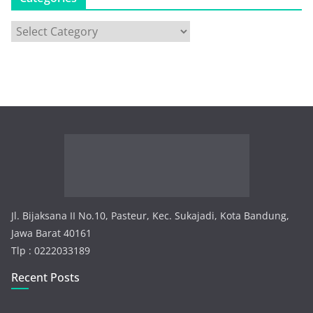
C
a
t
e
g
o
r
i
e
s
Jl. Bijaksana II No.10, Pasteur, Kec. Sukajadi, Kota Bandung,
Jawa Barat 40161
Tlp : 0222033189
Recent Posts