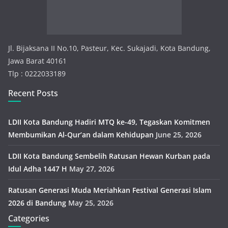
i
e
s
Jl. Bijaksana II No.10, Pasteur, Kec. Sukajadi, Kota Bandung,
Jawa Barat 40161
Tlp : 0222033189
Recent Posts
LDII Kota Bandung Hadiri MTQ ke-49, Tegaskan Komitmen
Membumikan Al-Qur’an dalam Kehidupan
June 25, 2026
LDII Kota Bandung Sembelih Ratusan Hewan Kurban pada
Idul Adha 1447 H
May 27, 2026
Ratusan Generasi Muda Meriahkan Festival Generasi Islam
2026 di Bandung
May 25, 2026
Categories