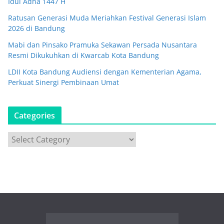
Idul Adha 1447 H
Ratusan Generasi Muda Meriahkan Festival Generasi Islam
2026 di Bandung
Mabi dan Pinsako Pramuka Sekawan Persada Nusantara
Resmi Dikukuhkan di Kwarcab Kota Bandung
LDII Kota Bandung Audiensi dengan Kementerian Agama,
Perkuat Sinergi Pembinaan Umat
Categories
C
a
t
e
g
o
r