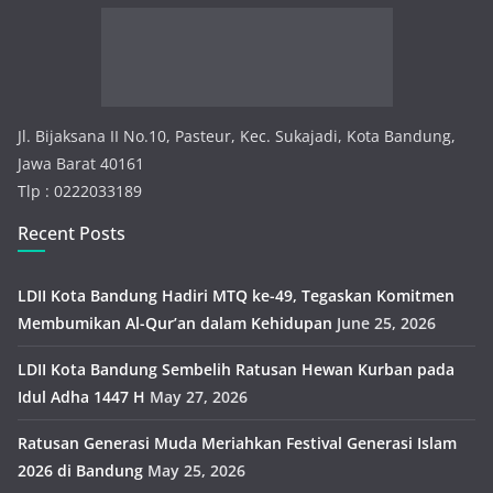
r
i
e
s
Jl. Bijaksana II No.10, Pasteur, Kec. Sukajadi, Kota Bandung,
Jawa Barat 40161
Tlp : 0222033189
Recent Posts
LDII Kota Bandung Hadiri MTQ ke-49, Tegaskan Komitmen
Membumikan Al-Qur’an dalam Kehidupan
June 25, 2026
LDII Kota Bandung Sembelih Ratusan Hewan Kurban pada
Idul Adha 1447 H
May 27, 2026
Ratusan Generasi Muda Meriahkan Festival Generasi Islam
2026 di Bandung
May 25, 2026