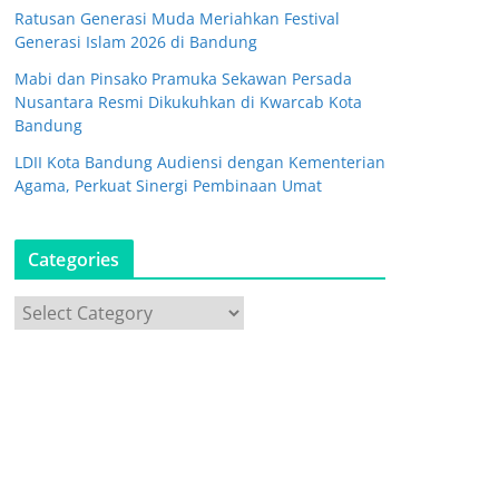
Ratusan Generasi Muda Meriahkan Festival
Generasi Islam 2026 di Bandung
Mabi dan Pinsako Pramuka Sekawan Persada
Nusantara Resmi Dikukuhkan di Kwarcab Kota
Bandung
LDII Kota Bandung Audiensi dengan Kementerian
Agama, Perkuat Sinergi Pembinaan Umat
Categories
C
a
t
e
g
o
r