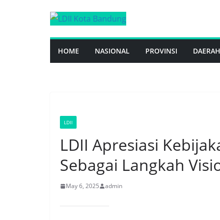
Skip
to
content
HOME
NASIONAL
PROVINSI
DAERA
LDII
LDII Apresiasi Kebija
Sebagai Langkah Visi
May 6, 2025
admin