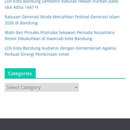
LDII Kota Bandung Sembelih Ratusan Hewan Kurban pada
Idul Adha 1447 H
Ratusan Generasi Muda Meriahkan Festival Generasi Islam
2026 di Bandung
Mabi dan Pinsako Pramuka Sekawan Persada Nusantara
Resmi Dikukuhkan di Kwarcab Kota Bandung
LDII Kota Bandung Audiensi dengan Kementerian Agama,
Perkuat Sinergi Pembinaan Umat
Categories
C
a
t
e
g
o
r