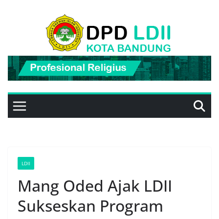
Skip
to
content
LDII
Mang Oded Ajak LDII
Sukseskan Program