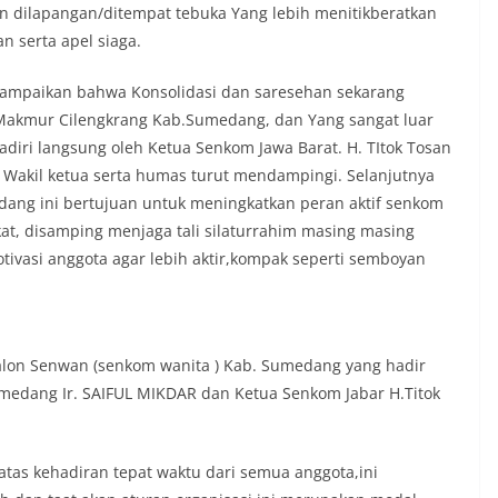
n dilapangan/ditempat tebuka Yang lebih menitikberatkan
 serta apel siaga.
ampaikan bahwa Konsolidasi dan saresehan sekarang
 Makmur Cilengkrang Kab.Sumedang, dan Yang sangat luar
diri langsung oleh Ketua Senkom Jawa Barat. H. TItok Tosan
 Wakil ketua serta humas turut mendampingi. Selanjutnya
ang ini bertujuan untuk meningkatkan peran aktif senkom
at, disamping menjaga tali silaturrahim masing masing
vasi anggota agar lebih aktir,kompak seperti semboyan
alon Senwan (senkom wanita ) Kab. Sumedang yang hadir
edang Ir. SAIFUL MIKDAR dan Ketua Senkom Jabar H.Titok
atas kehadiran tepat waktu dari semua anggota,ini